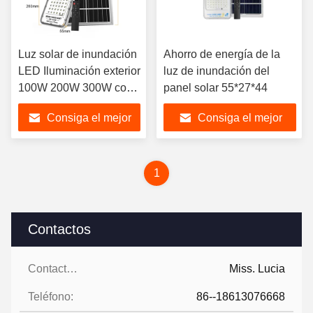
Luz solar de inundación
Ahorro de energía de la
LED Iluminación exterior
luz de inundación del
100W 200W 300W con
panel solar 55*27*44
control remoto
Consiga el mejor
Consiga el mejor
Iluminación giratoria de
180 grados Luz solar de
precio
precio
inundación
1
Contactos
Contactos:
Miss. Lucia
Teléfono:
86--18613076668