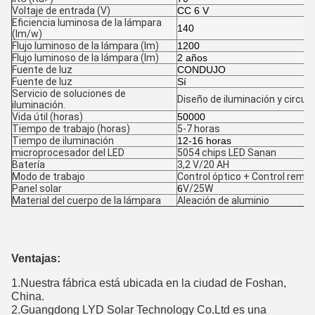
Voltaje de entrada (V)
CC 6 V
Eficiencia luminosa de la lámpara
140
(lm/w)
Flujo luminoso de la lámpara (lm)
1200
Flujo luminoso de la lámpara (lm)
2 años
Fuente de luz
CONDUJO
Fuente de luz
Sí
Servicio de soluciones de
Diseño de iluminación y circui
iluminación.
Vida útil (horas)
50000
Tiempo de trabajo (horas)
5-7 horas
Tiempo de iluminación
12-16 horas
microprocesador del LED
5054 chips LED Sanan
Batería
3,2 V/20 AH
Modo de trabajo
Control óptico + Control remo
Panel solar
6
V/25W
Material del cuerpo de la lámpara
Aleación de aluminio
Deja un mensaje
¡Te llamaremos pronto!
Ventajas:
1.Nuestra fábrica está ubicada en la ciudad de Foshan,
China.
2.Guangdong LYD Solar Technology Co.Ltd es una