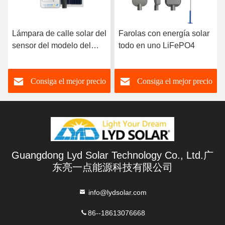
Lámpara de calle solar del
Farolas con energía solar
sensor del modelo del
todo en uno LiFePO4
conductor de la aleación
de aluminio de las luces
Consiga el mejor precio
Consiga el mejor precio
de calle LiFePO4 LED
Guangdong Lyd Solar Technology Co., Ltd.广
东亮一点能源科技有限公司
info@lydsolar.com
86--18613076668