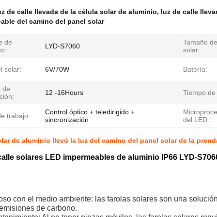
z de calle llevada de la célula solar de aluminio
,
luz de calle lleva
able del camino del panel solar
e de
Tamaño de
LYD-S7060
to:
solar:
l solar:
6V/70W
Batería:
 de
12 -16Hours
Tiempo de 
ción:
Control óptico + teledirigido +
Microproc
e trabajo:
sincronización
del LED:
olar de aluminio llevó la luz del camino del panel solar de la pren
calle solares LED impermeables de aluminio IP66 LYD-S706
so con el medio ambiente: las farolas solares son una solución
 emisiones de carbono.