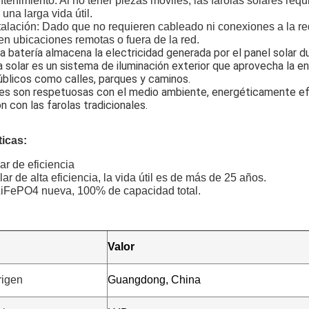
tenimiento: Al no tener piezas móviles, las farolas solares re
una larga vida útil.
stalación: Dado que no requieren cableado ni conexiones a la red
en ubicaciones remotas o fuera de la red.
La batería almacena la electricidad generada por el panel solar du
a solar es un sistema de iluminación exterior que aprovecha la en
blicos como calles, parques y caminos.
es son respetuosas con el medio ambiente, energéticamente ef
 con las farolas tradicionales.
icas​:
ar de eficiencia
lar de alta eficiencia, la vida útil es de más de 25 años.
 LiFePO4 nueva, 100% de capacidad total.
Valor
rigen
Guangdong, China