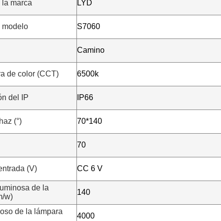
 la marca
LYD
 modelo
S7060
Camino
a de color (CCT)
6500k
ón del IP
IP66
haz (°)
70*140
Deja un mensaje
¡Te llamaremos pronto!
70
entrada (V)
CC 6 V
luminosa de la
140
m/w)
noso de la lámpara
4000