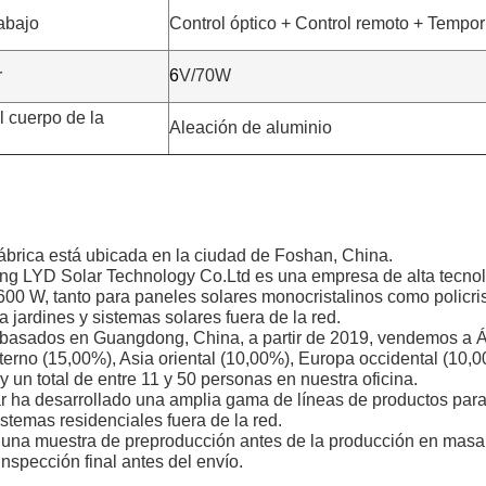
abajo
Control óptico + Control remoto + Tempor
r
6
V/70W
l cuerpo de la
Aleación de aluminio
ábrica está ubicada en la ciudad de Foshan, China.
g LYD Solar Technology Co.Ltd es una empresa de alta tecnolo
00 W, tanto para paneles solares monocristalinos como policrista
a jardines y sistemas solares fuera de la red.
basados ​​en Guangdong, China, a partir de 2019, vendemos a Áf
erno (15,00%), Asia oriental (10,00%), Europa occidental (10,0
 un total de entre 11 y 50 personas en nuestra oficina.
 ha desarrollado una amplia gama de líneas de productos para f
istemas residenciales fuera de la red.
 una muestra de preproducción antes de la producción en masa
nspección final antes del envío.