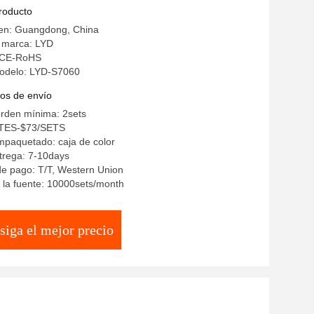
IP66
producto
gen: Guangdong, China
 marca: LYD
: CE-RoHS
odelo: LYD-S7060
os de envío
orden mínima: 2sets
STES-$73/SETS
mpaquetado: caja de color
trega: 7-10days
e pago: T/T, Western Union
 la fuente: 10000sets/month
siga el mejor precio