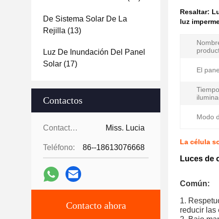
Resaltar:
Lu
De Sistema Solar De La
luz imperme
Rejilla
(13)
Nombr
produc
Luz De Inundación Del Panel
Solar
(17)
El pane
Tiempo
ilumina
Contactos
Modo d
Contactos:
Miss. Lucia
La célula s
Teléfono:
86--18613076668
Luces de 
Común:
1. Respetuo
Contacto ahora
reducir las