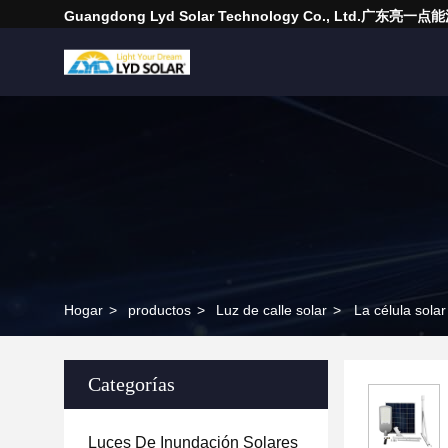
Guangdong Lyd Solar Technology Co., Ltd.广东
Hogar
>
productos
>
Luz de calle solar
>
La célula solar
Categorías
Luces De Inundación Solares