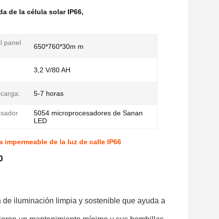
da de la célula solar IP66
,
l panel
650*760*30m m
3,2 V/80 AH
carga:
5-7 horas
esador
5054 microprocesadores de Sanan
LED
da impermeable de la luz de calle IP66
0
 de iluminación limpia y sostenible que ayuda a