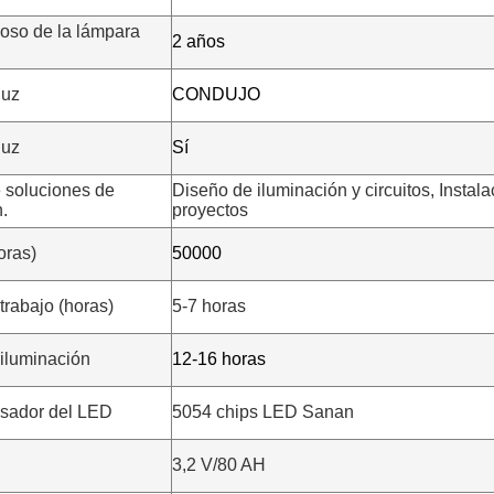
noso de la lámpara
2 años
luz
CONDUJO
luz
Sí
e soluciones de
Diseño de iluminación y circuitos, Instal
PRESENTACIóN
.
proyectos
horas)
50000
trabajo (horas)
5-7 horas
iluminación
12-16 horas
sador del LED
5054 chips LED Sanan
3,2 V/80 AH