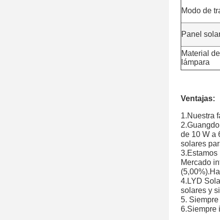
Modo de tr
Panel sola
Material de
lámpara
Ventajas:
1.Nuestra f
2.Guangdon
de 10 W a 6
solares par
3.Estamos 
Mercado int
(5,00%).Hay
4.LYD Solar
solares y s
5. Siempre
6.Siempre i