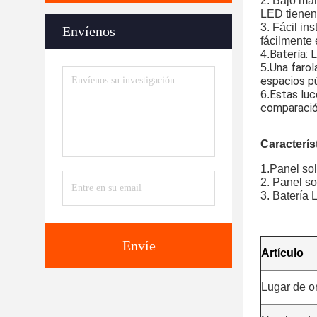
2. Bajo man
LED tienen 
3. Fácil in
Envíenos
fácilmente 
Batería: 
4.
Una farol
5.
espacios pú
Estas luc
6.
comparación
Característ
1.Panel sol
2. Panel so
3. Batería
Envíe
Artículo
Lugar de o