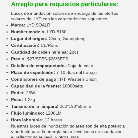
Arreglo para requisitos particulares:
Luces de inundación solares de encargo de las ofertas
solares del LYD con las características siguientes:
Marca:
LYD SOALR
Number modelo:
LYD-8150
Lugar del origen:
China, Guangdong
Certificación:
CE/Rohs
Cantidad de orden mínima:
2pcs
Precio:
$27/STES-$28/SETS
Detalles de empaquetado:
Caja de color
Plazo de expedición:
7-10 días del trabajo
Condiciones de pago:
T/T, Western Union
Capacidad de la fuente:
10000sets
Poder:
25W
Peso:
1.2kg
Tamaño de la lámpara:
260*190*55m m
Flujo luminoso:
1200LM
Hora laborable:
12 horas
Nuestras luces de inundación solares son de alta potencia
y perfecto para la energía solar llevó luces de inundación,
el reflector solar llevó, y otros usos.