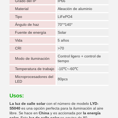
Grado del IP
IP66
Material
Aleación de aluminio
Tipo
LiFePO4
Ángulo de haz
70°*140°
Fuente de energía
Solar
Vida
5 años
CRI
>70
Control ligero + control de
Modo de iluminación
tiempo
Temperatura de trabajo
-10℃~-60℃
Microprocesadores del
80pcs
LED
Usos:
La luz de calle solar
con el número de modelo
LYD-
S5040
es una opción perfecta para la iluminación al aire
libre. Se hace en
China
y es accionada por
la energía
solar
. Esta
luz de calle solar
se equipa de 80