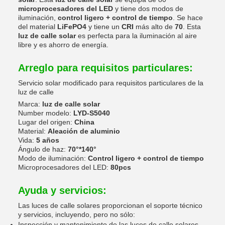
microprocesadores del LED
y tiene dos modos de
iluminación,
control ligero + control de tiempo
. Se hace
del material
LiFePO4
y tiene un
CRI
más alto de
70
. Esta
luz de calle solar
es perfecta para la iluminación al aire
libre y es ahorro de energía.
Arreglo para requisitos particulares:
Servicio solar modificado para requisitos particulares de la
luz de calle
Marca:
luz de calle solar
Number modelo:
LYD-S5040
Lugar del origen:
China
Material:
Aleación de aluminio
Vida:
5 años
Ángulo de haz:
70°*140°
Modo de iluminación:
Control ligero + control de tiempo
Microprocesadores del LED:
80pcs
Ayuda y servicios:
Las luces de calle solares proporcionan el soporte técnico
y servicios, incluyendo, pero no sólo:
Inspección y mantenimiento de las luces de calle solares