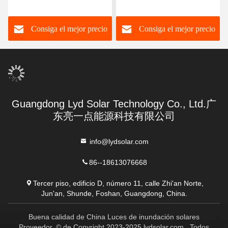
conductor de la aleación
de aluminio de las luces
Consiga el mejor precio
Consiga el mejor precio
de calle LiFePO4 LED
Guangdong Lyd Solar Technology Co., Ltd.广
东亮一点能源科技有限公司
info@lydsolar.com
86--18613076668
Tercer piso, edificio D, número 11, calle Zhi'an Norte,
Jun'an, Shunde, Foshan, Guangdong, China.
Buena calidad de China Luces de inundación solares
Proveedor. © de Copyright 2023-2025 lydsolar.com . Todos