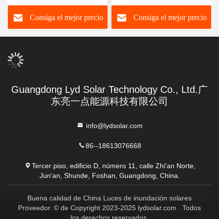
movimiento
seguridad 4g
Consiga el mejor precio
Consiga el mejor precio
Guangdong Lyd Solar Technology Co., Ltd.广
东亮一点能源科技有限公司
info@lydsolar.com
86--18613076668
Tercer piso, edificio D, número 11, calle Zhi'an Norte,
Jun'an, Shunde, Foshan, Guangdong, China.
Buena calidad de China Luces de inundación solares
Proveedor. © de Copyright 2023-2025 lydsolar.com . Todos
los derechos reservados.