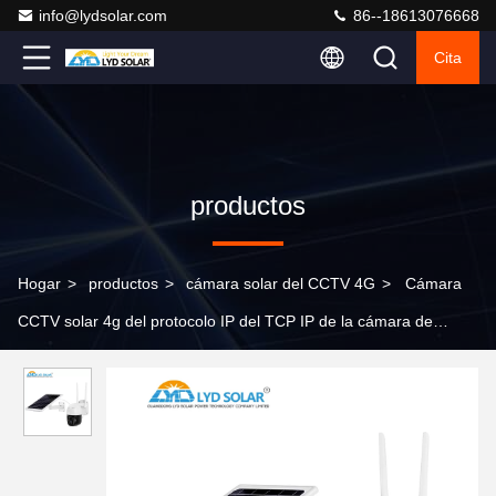
info@lydsolar.com
86--18613076668
Cita
productos
Hogar
>
productos
>
cámara solar del CCTV 4G
>
Cámara
CCTV solar 4g del protocolo IP del TCP IP de la cámara de
seguridad del panel solar de la lente de 3,6 mm H.265 H.264