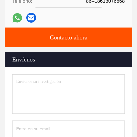
Teléfono:
86--18613076668
Contacto ahora
Envíenos