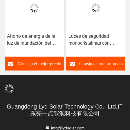
Ahorro de energía de la
Luces de seguridad
luz de inundación del
monocristalinas con
panel solar 55*27*44
energía solar para
exteriores
Consiga el mejor precio
Consiga el mejor precio
Guangdong Lyd Solar Technology Co., Ltd.广
东亮一点能源科技有限公司
info@lydsolar.com