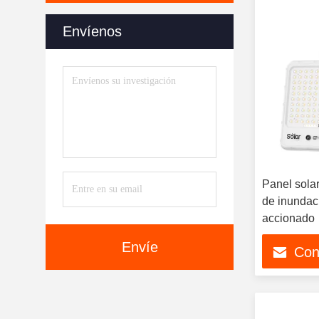
Envíenos
Panel solar
de inundac
accionado
Envíe
Con