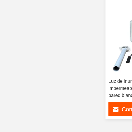
Luz de inu
impermeabl
pared blan
Con