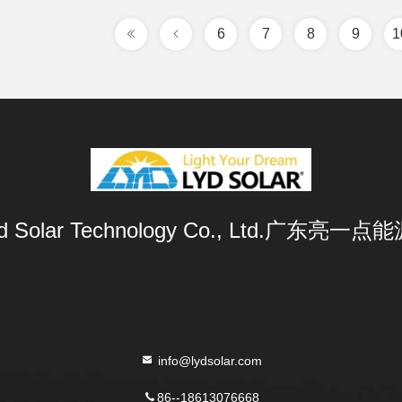
6
7
8
9
1
Lyd Solar Technology Co., Ltd.广东
info@lydsolar.com
86--18613076668