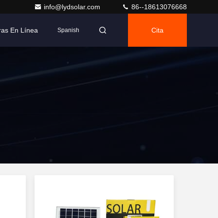
info@lydsolar.com
86--18613076668
as En Línea
Cita
Spanish