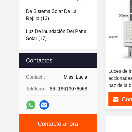
De Sistema Solar De La
Rejilla
(13)
Luz De Inundación Del Panel
Solar
(17)
Contactos
Luces de i
Contactos:
Miss. Lucia
accionadas
haz de la 
Teléfono:
86--18613076668
Con
Contacto ahora