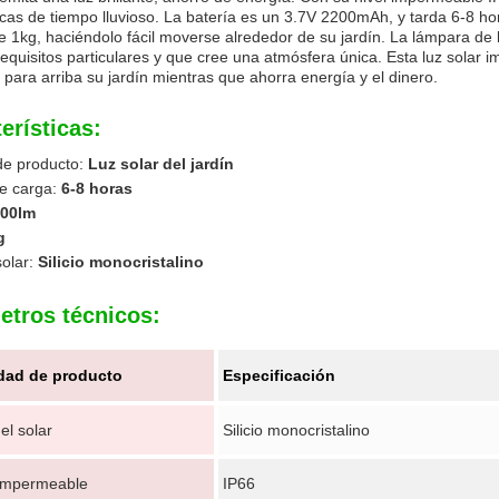
cas de tiempo lluvioso. La batería es un 3.7V 2200mAh, y tarda 6-8 ho
 1kg, haciéndolo fácil moverse alrededor de su jardín. La lámpara de
requisitos particulares y que cree una atmósfera única. Esta luz solar
para arriba su jardín mientras que ahorra energía y el dinero.
erísticas:
e producto:
Luz solar del jardín
e carga:
6-8 horas
00lm
g
solar:
Silicio monocristalino
etros técnicos:
dad de producto
Especificación
el solar
Silicio monocristalino
 impermeable
IP66