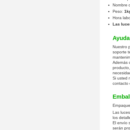
Nombre d
Peso:
1k
Hora lab
Las luce
Ayuda 
Nuestro p
soporte t
mantenimi
Además de
producto,
necesidad
Si usted 
contacto 
Embala
Empaqueta
Las luces
los detal
El envío 
serán pro