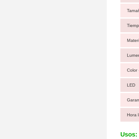
Tama
Tiemp
Materi
Lume
Color 
LED
Garan
Hora 
Usos: