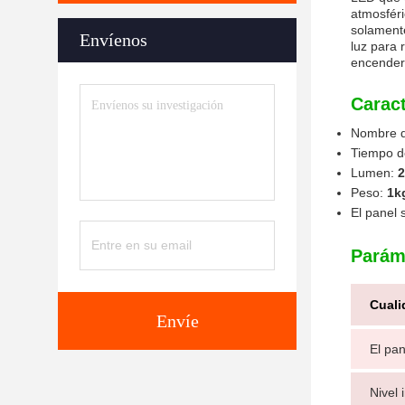
atmosféri
solamente
Envíenos
luz para 
encender 
Caract
Nombre d
Tiempo d
Lumen:
2
Peso:
1k
El panel 
Parám
Cuali
Envíe
El pan
Nivel