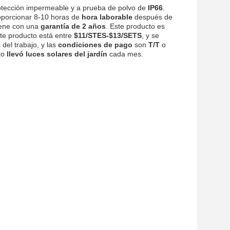
tección impermeable y a prueba de polvo de
IP66
.
oporcionar 8-10 horas de
hora laborable
después de
viene con una
garantía de 2 años
. Este producto es
ste producto está entre
$11/STES-$13/SETS
, y se
del trabajo, y las
condiciones de pago
son
T/T
o
to
llevó luces solares del jardín
cada mes.