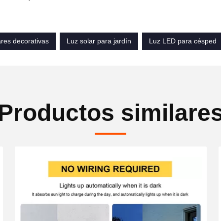
res decorativas
Luz solar para jardín
Luz LED para césped
Productos similare