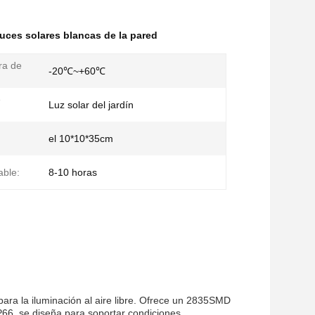
uces solares blancas de la pared
ra de
-20℃~+60℃
e
Luz solar del jardín
el 10*10*35cm
able:
8-10 horas
para la iluminación al aire libre. Ofrece un 2835SMD
P66, se diseña para soportar condiciones