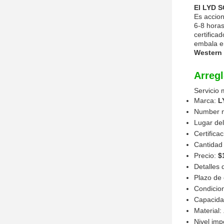
El LYD 
Es accion
6-8 hora
certifica
embala 
Western
Arregl
Servicio 
Marca:
L
Number 
Lugar del
Certifica
Cantidad
Precio:
$
Detalles
Plazo de
Condicio
Capacida
Material:
Nivel im