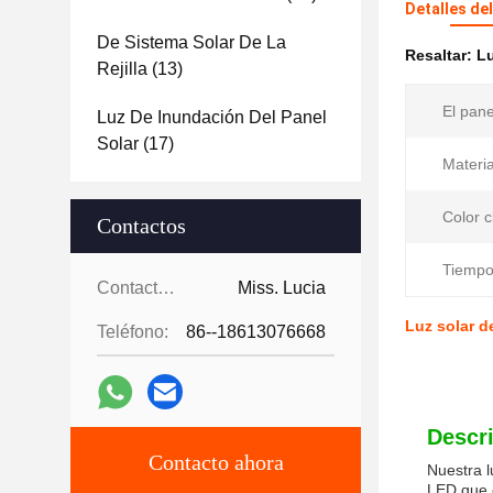
Detalles de
De Sistema Solar De La
Resaltar:
Lu
Rejilla
(13)
El pane
Luz De Inundación Del Panel
Solar
(17)
Materia
Color c
Contactos
Tiempo
Contactos:
Miss. Lucia
Luz solar d
Teléfono:
86--18613076668
Descr
Contacto ahora
Nuestra l
LED que e