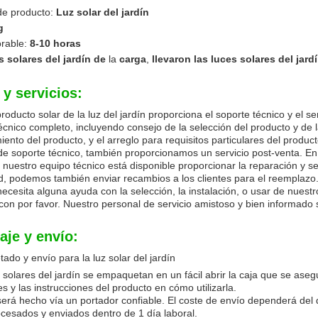
e producto:
Luz solar del jardín
g
orable:
8-10 horas
s solares del jardín de
la
carga
,
llevaron las luces solares del jard
y servicios:
roducto solar de la luz del jardín proporciona el soporte técnico y el s
écnico completo, incluyendo consejo de la selección del producto y de la 
ento del producto, y el arreglo para requisitos particulares del product
 soporte técnico, también proporcionamos un servicio post-venta. En
 nuestro equipo técnico está disponible proporcionar la reparación y se
, podemos también enviar recambios a los clientes para el reemplazo
necesita alguna ayuda con la selección, la instalación, o usar de nuestr
con por favor. Nuestro personal de servicio amistoso y bien informado 
je y envío:
do y envío para la luz solar del jardín
 solares del jardín se empaquetan en un fácil abrir la caja que se aseg
les y las instrucciones del producto en cómo utilizarla.
será hecho vía un portador confiable. El coste de envío dependerá del
cesados y enviados dentro de 1 día laboral.