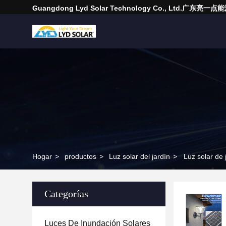
Guangdong Lyd Solar Technology Co., Ltd.广东
Hogar
>
productos
>
Luz solar del jardín
>
Luz solar de 
Categorías
Luces De Inundación Solares