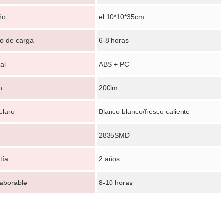
ño
el 10*10*35cm
o de carga
6-8 horas
al
ABS + PC
n
200lm
claro
Blanco blanco/fresco caliente
Deja un mensaje
2835SMD
¡Te llamaremos pronto!
tía
2 años
laborable
8-10 horas