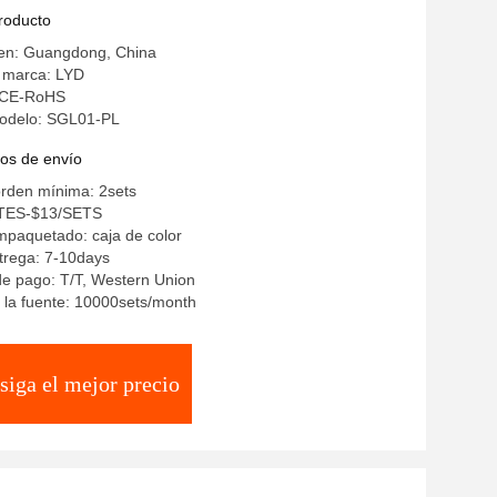
producto
gen: Guangdong, China
 marca: LYD
: CE-RoHS
odelo: SGL01-PL
os de envío
orden mínima: 2sets
STES-$13/SETS
mpaquetado: caja de color
trega: 7-10days
e pago: T/T, Western Union
 la fuente: 10000sets/month
siga el mejor precio