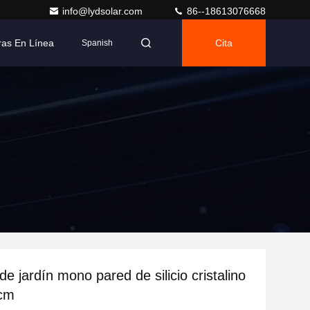
info@lydsolar.com
86--18613076668
as En Línea
Cita
Spanish
de jardín mono pared de silicio cristalino
cm