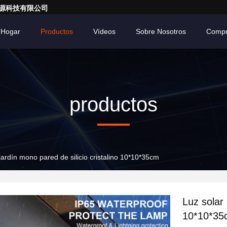
亮一点能源科技有限公司
Hogar
Productos
Vídeos
Sobre Nosotros
Compr
productos
jardín mono pared de silicio cristalino 10*10*35cm
Luz solar 
10*10*35