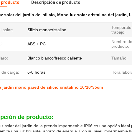
l producto
Descripción de producto
z solar del jardín del silicio
,
Mono luz solar cristalina del jardín
,
L
Temperatu
l solar:
Silicio monocristalino
trabajo:
Nombre d
l:
ABS + PC
producto:
laro:
Blanco blanco/fresco caliente
Tamaño:
 de carga:
6-8 horas
Hora labor
e jardín mono pared de silicio cristalino 10*10*35cm
ipción de producto:
uz solar del jardín de la prenda impermeable IP66 es una opción ideal 
mita una luz brillante, ahorro de energía. Con su nivel impermeable I