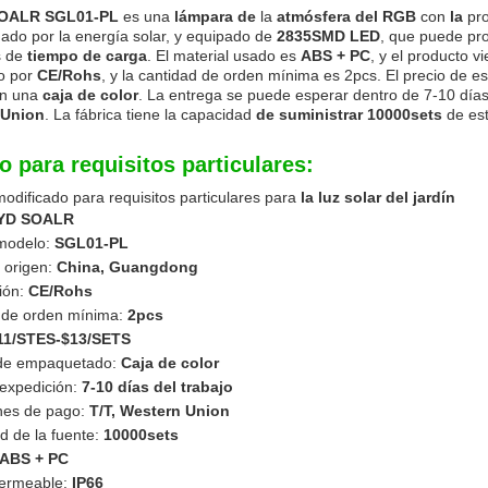
SOALR SGL01-PL
es una
lámpara de
la
atmósfera del RGB
con
la
pro
ado por la energía solar, y equipado de
2835SMD LED
, que puede pr
s de
tiempo de carga
. El material usado es
ABS + PC
, y el producto 
do por
CE/Rohs
, y la cantidad de orden mínima es 2pcs. El precio de e
en una
caja de color
. La entrega se puede esperar dentro de 7-10 días 
 Union
. La fábrica tiene la capacidad
de suministrar 10000sets
de es
o para requisitos particulares:
modificado para requisitos particulares para
la luz solar del jardín
PRESENTACIóN
YD SOALR
modelo:
SGL01-PL
 origen:
China, Guangdong
ción:
CE/Rohs
 de orden mínima:
2pcs
11/STES-$13/SETS
 de empaquetado:
Caja de color
 expedición:
7-10 días del trabajo
nes de pago:
T/T, Western Union
d de la fuente:
10000sets
ABS + PC
permeable:
IP66