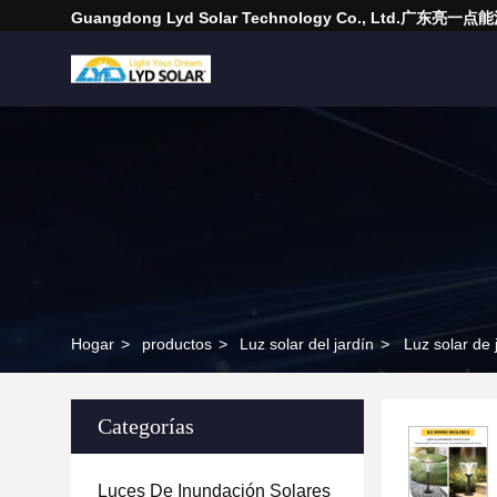
Guangdong Lyd Solar Technology Co., Ltd.广东
Hogar
>
productos
>
Luz solar del jardín
>
Luz solar de
Categorías
Luces De Inundación Solares