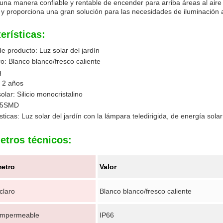
 una manera confiable y rentable de encender para arriba áreas al aire
y proporciona una gran solución para las necesidades de iluminación al
erísticas:
 producto: Luz solar del jardín
ro: Blanco blanco/fresco caliente
g
: 2 años
olar: Silicio monocristalino
35SMD
sticas: Luz solar del jardín con la lámpara teledirigida, de energía solar
etros técnicos:
etro
Valor
claro
Blanco blanco/fresco caliente
 impermeable
IP66