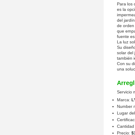
Para los 
es la opc
impermea
del jardí
de orden 
que empaq
fuente es
La luz so
Su diseño
solar del 
también i
Con su di
una soluc
Arregl
Servicio 
Marca:
L
Number 
Lugar del
Certifica
Cantidad
Precio:
$