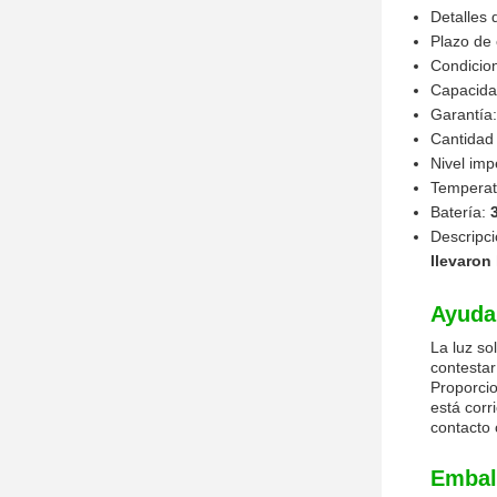
Detalles
Plazo de
Condicio
Capacida
Garantía
Cantidad
Nivel im
Temperat
Batería:
Descripc
llevaron
Ayuda 
La luz so
contestar
Proporcio
está corr
contacto 
Embala