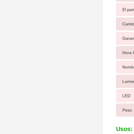
El pan
Canti
Garan
Hora 
Nombr
Lume
LED
Peso
Usos: