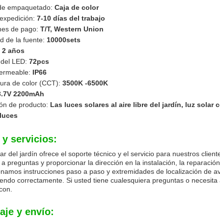
 de empaquetado:
Caja de color
 expedición:
7-10 días del trabajo
nes de pago:
T/T, Western Union
d de la fuente:
10000sets
:
2 años
 del LED:
72pcs
permeable:
IP66
ura de color (CCT):
3500K -6500K
3.7V 2200mAh
ión de producto:
Las luces solares al aire libre del jardín, luz solar
 luces
y servicios:
lar del jardín ofrece el soporte técnico y el servicio para nuestros clie
 a preguntas y proporcionar la dirección en la instalación, la reparaci
namos instrucciones paso a paso y extremidades de localización de ave
iendo correctamente. Si usted tiene cualesquiera preguntas o necesita 
con.
je y envío: