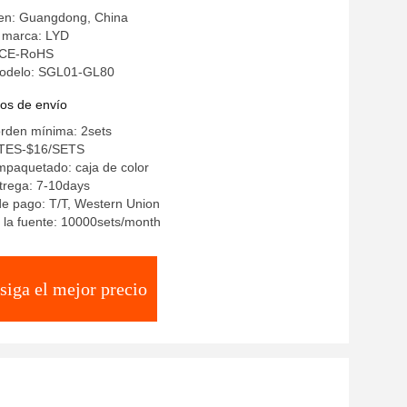
gen: Guangdong, China
 marca: LYD
: CE-RoHS
odelo: SGL01-GL80
os de envío
orden mínima: 2sets
STES-$16/SETS
mpaquetado: caja de color
trega: 7-10days
e pago: T/T, Western Union
 la fuente: 10000sets/month
siga el mejor precio