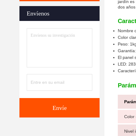
jardín es
dos años 
Envíenos
Caract
Nombre de
Color cla
Peso: 1k
Garantía
El panel s
LED: 28
Caracterí
Parám
Parám
Envíe
Color 
Nivel