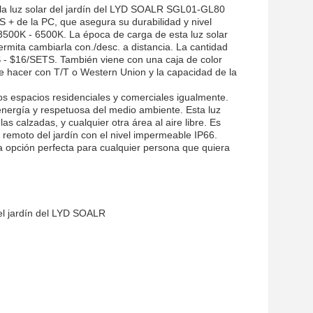
e, la luz solar del jardín del LYD SOALR SGL01-GL80
BS + de la PC, que asegura su durabilidad y nivel
500K - 6500K. La época de carga de esta luz solar
permita cambiarla con./desc. a distancia. La cantidad
 - $16/SETS. También viene con una caja de color
e hacer con T/T o Western Union y la capacidad de la
os espacios residenciales y comerciales igualmente.
energía y respetuosa del medio ambiente. Esta luz
las calzadas, y cualquier otra área al aire libre. Es
 remoto del jardín con el nivel impermeable IP66.
la opción perfecta para cualquier persona que quiera
del jardín del LYD SOALR