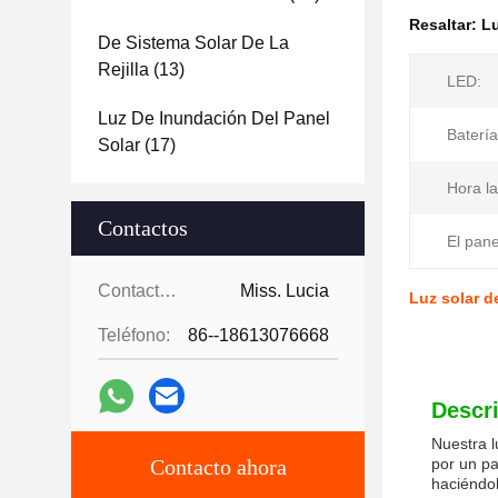
Resaltar:
Lu
De Sistema Solar De La
Rejilla
(13)
LED:
Luz De Inundación Del Panel
Batería
Solar
(17)
Hora la
Contactos
El pane
Contactos:
Miss. Lucia
Luz solar d
Teléfono:
86--18613076668
Descr
Nuestra l
Contacto ahora
por un pa
haciéndol