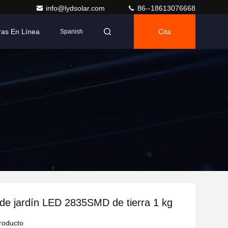
info@lydsolar.com
86--18613076668
as En Línea
Cita
Spanish
 de jardín LED 2835SMD de tierra 1 kg
producto