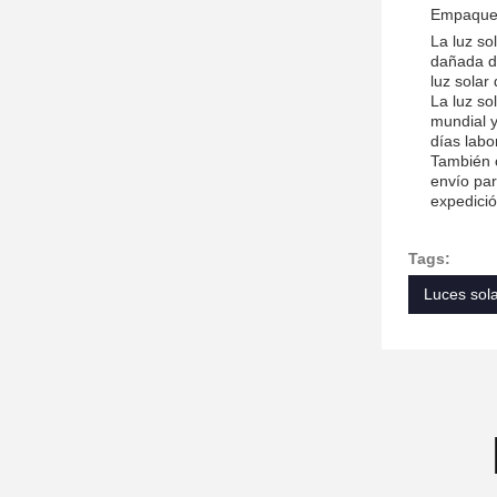
Empaqueta
La luz so
dañada du
luz solar
La luz so
mundial 
días labo
También o
envío par
expedició
Tags:
Luces sola