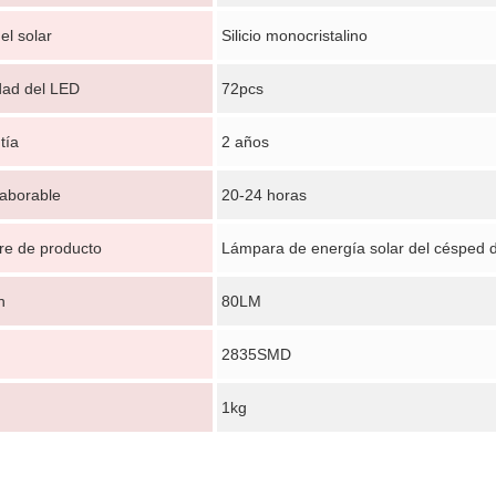
el solar
Silicio monocristalino
dad del LED
72pcs
tía
2 años
laborable
20-24 horas
e de producto
Lámpara de energía solar del césped d
Deja un mensaje
n
80LM
¡Te llamaremos pronto!
2835SMD
1kg