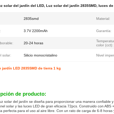
z solar del jardín del LED
,
Luz solar del jardín 2835SMD
,
luces de 
2835smd
Material:
:
3.7V 2200mAh
Garantía:
Temperatu
borable:
20-24 horas
color (cct):
l solar:
Silicio monocristalino
Nivel impe
e jardín LED 2835SMD de tierra 1 kg
ipción de producto:
uz solar del jardín se diseña para proporcionar una manera confiable y 
nel solar y las luces LED de gran eficacia 72pcs. Construido con ABS
a perfecta para el uso al aire libre. Con un rato de carga de 6-8 horas 