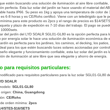
que estén buscando una solución de iluminación al aire libre confiabl
ión perfecta. Esta luz solar del jardín se hace usando el material del A
ble hasta IP66. Su peso es 1kg y apoya una temperatura de color de 3
n es 6-8 horas y es CE/Rohs certificó. Viene con un teledirigido que le 
mínima para este producto es 2pcs y el rango de precios es $14/SETS
ueta y plazo de expedición es 7-10 días del trabajo. El pago se pued
 10000sets.
lar del jardín del LYD SOALR SGL01-GL80 es la opción perfecta para l
 por energía solar le hace una solución de iluminación económica de 
jardín es perfecta para los jardines, los caminos, el decking, los patios, 
PRESENTACIóN
deal para los que estén buscando luces solares accionadas por control
seño elegante y funcionamiento confiable, esta luz solar del jardín es 
ión de iluminación al aire libre que sea elegante y ahorro de energía.
o para requisitos particulares:
modificado para requisitos particulares para la luz solar SGL01-GL80 
YD SOALR
modelo:
SGL01-GL80
 origen:
China, Guangdong
ción:
CE/Rohs
 de orden mínima:
2pcs
14/STES-$16/SETS