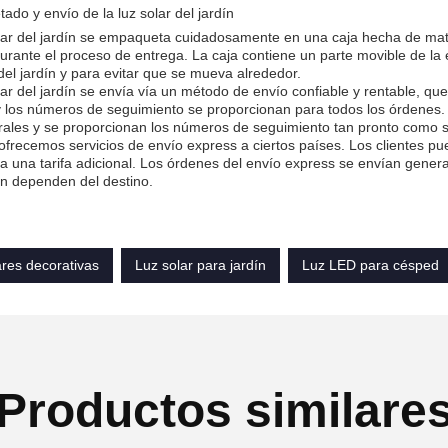
do y envío de la luz solar del jardín
lar del jardín se empaqueta cuidadosamente en una caja hecha de mate
rante el proceso de entrega. La caja contiene un parte movible de la 
 del jardín y para evitar que se mueva alrededor.
lar del jardín se envía vía un método de envío confiable y rentable, q
y los números de seguimiento se proporcionan para todos los órdenes
rales y se proporcionan los números de seguimiento tan pronto como s
frecemos servicios de envío express a ciertos países. Los clientes pu
a una tarifa adicional. Los órdenes del envío express se envían gener
n dependen del destino.
res decorativas
Luz solar para jardín
Luz LED para césped
Productos similare