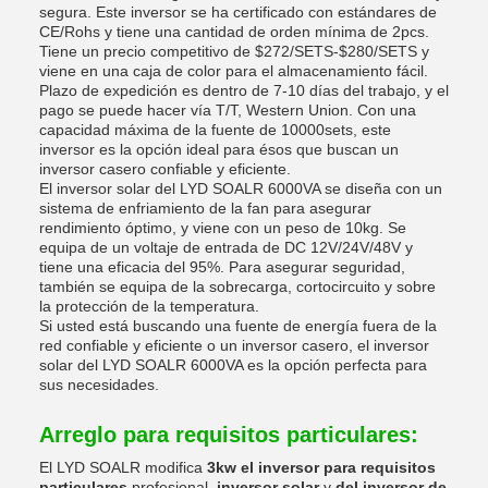
segura. Este inversor se ha certificado con estándares de
CE/Rohs y tiene una cantidad de orden mínima de 2pcs.
Tiene un precio competitivo de $272/SETS-$280/SETS y
viene en una caja de color para el almacenamiento fácil.
Plazo de expedición es dentro de 7-10 días del trabajo, y el
pago se puede hacer vía T/T, Western Union. Con una
capacidad máxima de la fuente de 10000sets, este
inversor es la opción ideal para ésos que buscan un
inversor casero confiable y eficiente.
El inversor solar del LYD SOALR 6000VA se diseña con un
sistema de enfriamiento de la fan para asegurar
rendimiento óptimo, y viene con un peso de 10kg. Se
equipa de un voltaje de entrada de DC 12V/24V/48V y
tiene una eficacia del 95%. Para asegurar seguridad,
también se equipa de la sobrecarga, cortocircuito y sobre
la protección de la temperatura.
Si usted está buscando una fuente de energía fuera de la
red confiable y eficiente o un inversor casero, el inversor
solar del LYD SOALR 6000VA es la opción perfecta para
sus necesidades.
Arreglo para requisitos particulares:
El LYD SOALR modifica
3kw el inversor para requisitos
particulares
profesional,
inversor solar
y
del inversor de