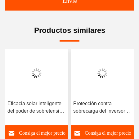
Envíe
Productos similares
Eficacia solar inteligente
Protección contra
del poder de sobretensión
sobrecarga del inversor
del inversor 10000VA de 3
solar híbrido DC 48V 54V
fases de la onda
63V de 5000W
Consiga el mejor precio
Consiga el mejor precio
sinusoidal pura 5000W el