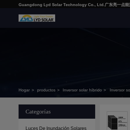
Guangdong Lyd Solar Technology Co., Ltd.广东
Hogar
>
productos
>
Inversor solar híbrido
>
Inversor so
Categorías
Luces De Inundación Solares