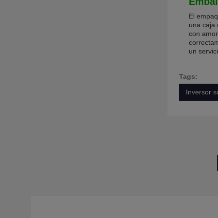
Embala
El empaqu
una caja 
con amort
correctam
un servic
Tags:
Inversor s