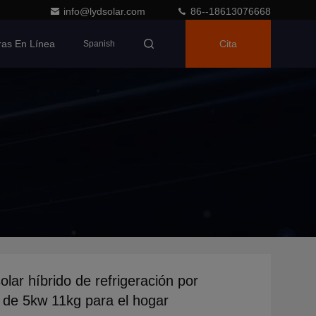
info@lydsolar.com
86--18613076668
as En Línea
Cita
Spanish
olar híbrido de refrigeración por
r de 5kw 11kg para el hogar