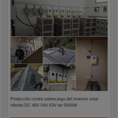
ión contra sobrecarga del inversor solar
CA solar hí
o DC 48V 54V 63V de 5000W
de oleada 1