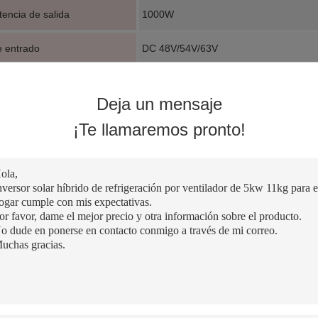
tencia de salida
1000W
e entrado
DC 48V/54V/63V
ia
el 95%
Deja un mensaje
cción
Sobrecargue, cortocircuite, sobre temp
¡Te llamaremos pronto!
a de enfriamiento
Enfriamiento de la fan
tía
2 años
e de salida
CA 220V/230V
 solar 5000W: LYD SOALR LYD-5KW
or solar del LYD SOALR 5000W, LYD-5KW, se diseña para los usos fuera 
. Este inversor tiene un poder de la oleada de 10000VA y de un de pot