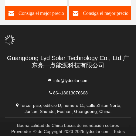
flotante diseñada
Consiga el mejor precio
Consiga el mejor precio
Guangdong Lyd Solar Technology Co., Ltd.广
东亮一点能源科技有限公司
info@lydsolar.com
86--18613076668
Tercer piso, edificio D, número 11, calle Zhi'an Norte,
Jun'an, Shunde, Foshan, Guangdong, China.
Buena calidad de China Luces de inundación solares
Proveedor. © de Copyright 2023-2025 lydsolar.com . Todos