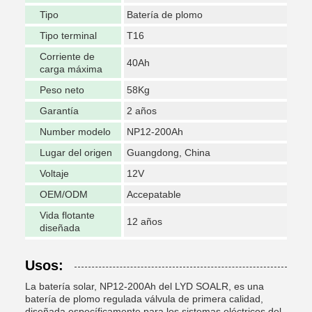
Tipo
Batería de plomo
Tipo terminal
T16
Corriente de
40Ah
carga máxima
Peso neto
58Kg
Garantía
2 años
Number modelo
NP12-200Ah
Lugar del origen
Guangdong, China
Voltaje
12V
OEM/ODM
Accepatable
Vida flotante
12 años
diseñada
Usos:
La batería solar, NP12-200Ah del LYD SOALR, es una
batería de plomo regulada válvula de primera calidad,
diseñada específicamente para los sistemas eléctricos del