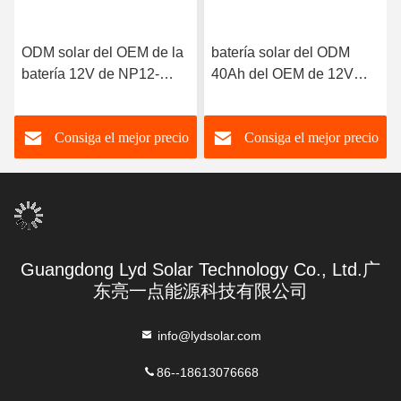
ODM solar del OEM de la
batería solar del ODM
batería 12V de NP12-
40Ah del OEM de 12V
200Ah aceptable
con 12 años de vida
flotante diseñada
Consiga el mejor precio
Consiga el mejor precio
Guangdong Lyd Solar Technology Co., Ltd.广
东亮一点能源科技有限公司
info@lydsolar.com
86--18613076668