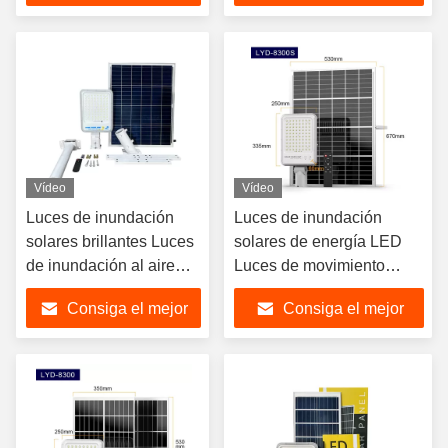
precio
precio
Vídeo
Vídeo
Luces de inundación
Luces de inundación
solares brillantes Luces
solares de energía LED
de inundación al aire
Luces de movimiento
libre con energía solar
solares de alto brillo
Consiga el mejor
Consiga el mejor
IP
precio
precio