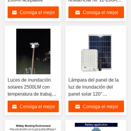
58Kg
Consiga el mejor
Consiga el mejor
precio
precio
Luces de inundación
Lámpara del panel de la
solares 2500LM con
luz de inundación del
temperatura de trabajo
panel solar 120°
de -20℃ a 60℃ 3kg
69*56.5*23
Consiga el mejor
Consiga el mejor
precio
precio