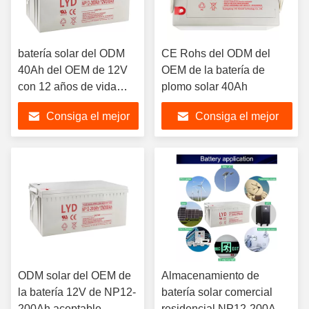
batería solar del ODM
CE Rohs del ODM del
40Ah del OEM de 12V
OEM de la batería de
con 12 años de vida
plomo solar 40Ah
flotante diseñada
Consiga el mejor
Consiga el mejor
precio
precio
ODM solar del OEM de
Almacenamiento de
la batería 12V de NP12-
batería solar comercial
200Ah aceptable
residencial NP12-200Ah