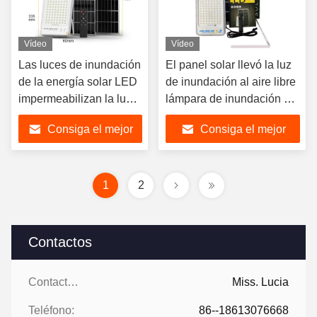
Vídeo
Vídeo
Las luces de inundación
El panel solar llevó la luz
de la energía solar LED
de inundación al aire libre
impermeabilizan la luz
lámpara de inundación de
solar del alto brillo
Soalr de 300 vatios
Consiga el mejor
Consiga el mejor
precio
precio
1
2
Contactos
Contactos:
Miss. Lucia
Teléfono:
86--18613076668