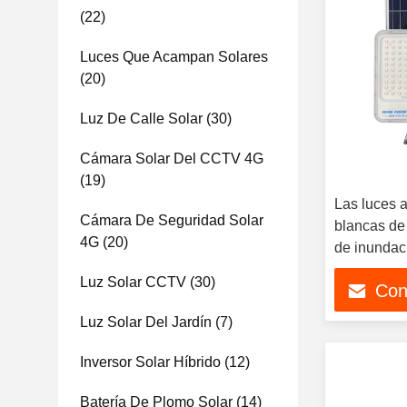
(22)
Luces Que Acampan Solares
(20)
Luz De Calle Solar
(30)
Cámara Solar Del CCTV 4G
(19)
Las luces a
Cámara De Seguridad Solar
blancas de 
4G
(20)
de inunda
impermeabi
Luz Solar CCTV
(30)
Con
del jardín
Luz Solar Del Jardín
(7)
Inversor Solar Híbrido
(12)
Batería De Plomo Solar
(14)