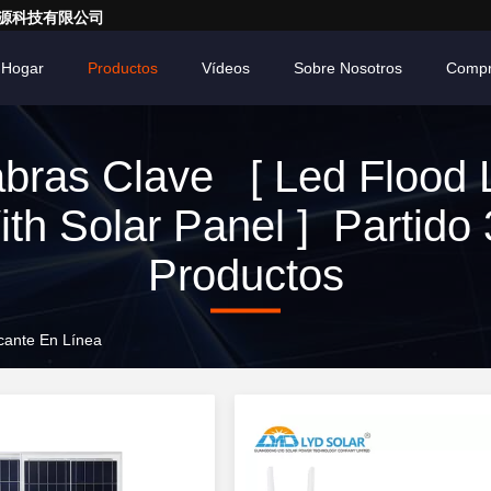
亮一点能源科技有限公司
Hogar
Productos
Vídeos
Sobre Nosotros
Compr
bras Clave [ Led Flood 
th Solar Panel ] Partido
Productos
icante En Línea