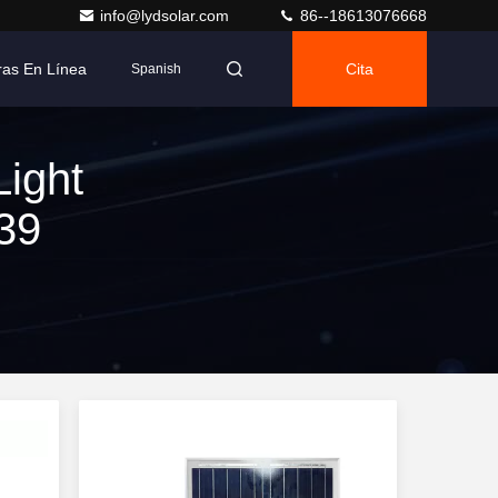
info@lydsolar.com
86--18613076668
as En Línea
Cita
Spanish
Light
 39