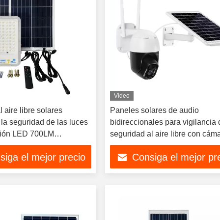
Vídeo
l aire libre solares
Paneles solares de audio
la seguridad de las luces
bidireccionales para vigilancia
ción LED 700LM
seguridad al aire libre con cám
lizan IP44 para la yarda
solar CCTV de 2MP 4G
siga el mejor precio
Consiga el mejor pr