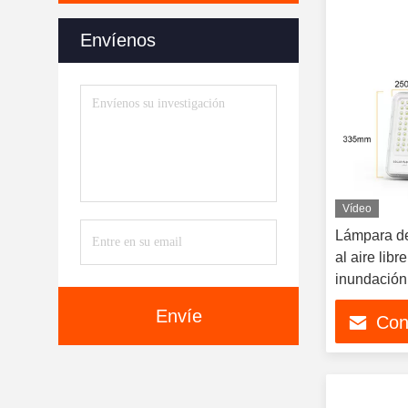
Envíenos
Vídeo
Lámpara de
al aire libr
inundación
Envíe
Con