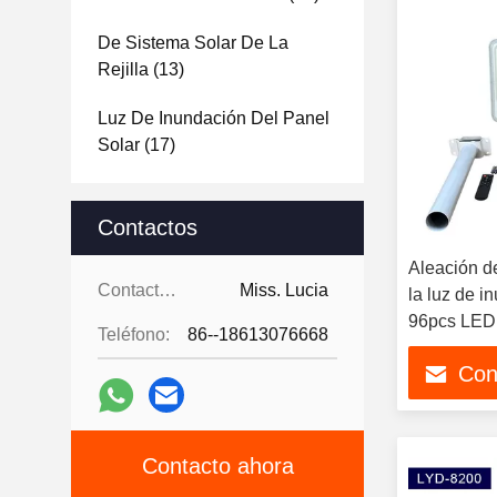
De Sistema Solar De La
Rejilla
(13)
Luz De Inundación Del Panel
Solar
(17)
Contactos
Aleación de
Contactos:
Miss. Lucia
la luz de i
96pcs LED
Teléfono:
86--18613076668
Con
Contacto ahora