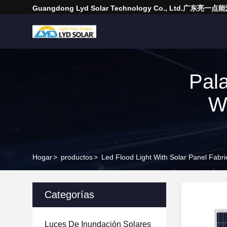
Guangdong Lyd Solar Technology Co., Ltd.广东
Pala
Wi
Hogar
>
productos
>
Led Flood Light With Solar Panel Fabr
Categorías
Luces De Inundación Solares