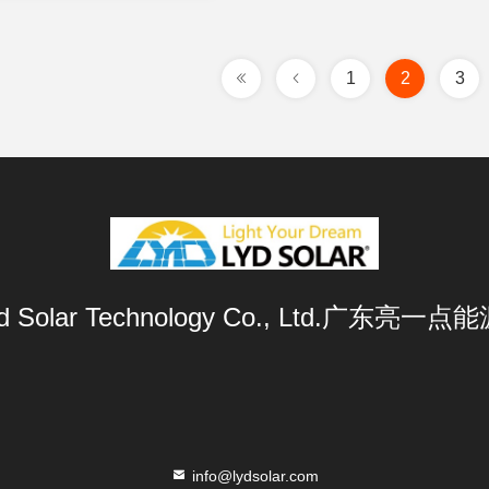
1
2
3
Lyd Solar Technology Co., Ltd.广东
info@lydsolar.com