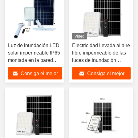
Vídeo
Luz de inundación LED
Electricidad llevada al aire
solar impermeable IP65
libre impermeable de las
montada en la pared
luces de inundación
blanca
1200LM del CCTV Ip66 de
Consiga el mejor
Consiga el mejor
WIFI gratis
precio
precio