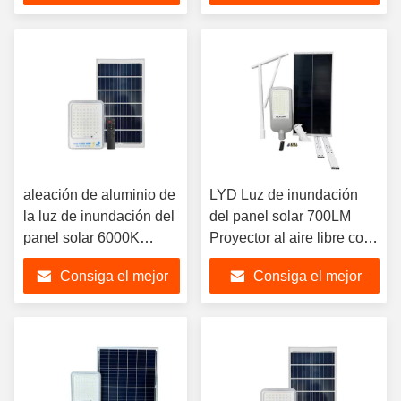
solar 12W 120°
precio
precio
aleación de aluminio de
LYD Luz de inundación
la luz de inundación del
del panel solar 700LM
panel solar 6000K
Proyector al aire libre con
700LM 3kg
energía solar
Consiga el mejor
Consiga el mejor
precio
precio