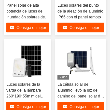
Panel solar de alta
Luces solares del punto
potencia de luces de
de la aleación de aluminio
inundación solares de
IP66 con el panel remoto
12W accionado
Consiga el mejor
Consiga el mejor
precio
precio
Vídeo
Luces solares de la
La célula solar de
yarda de la lámpara
aluminio llevó la luz del
260*190*55m m del
camino del panel solar de
ángulo de haz de la luz
la prenda impermeable de
Consiga el mejor
Consiga el mejor
de inundación del panel
la luz de calle IP66