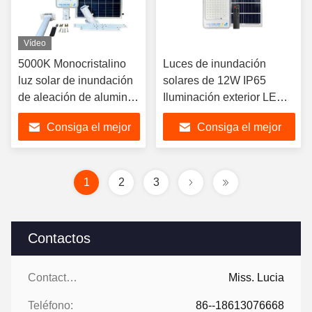
Vídeo
5000K Monocristalino
Luces de inundación
luz solar de inundación
solares de 12W IP65
de aleación de aluminio
Iluminación exterior LED
luz solar
impermeable
Consiga el mejor
Consiga el mejor
precio
precio
1
2
3
Contactos
Contactos:
Miss. Lucia
Teléfono:
86--18613076668