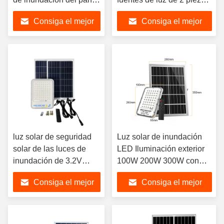
solar 700LM 3kg
de 25 W
Consiga el mejor
Consiga el mejor
precio
precio
luz solar de seguridad
Luz solar de inundación
solar de las luces de
LED Iluminación exterior
inundación de 3.2V
100W 200W 300W con
700LM 3kg
control remoto Iluminación
Consiga el mejor
Consiga el mejor
giratoria de 180 grados
Luz solar de inundación
precio
precio