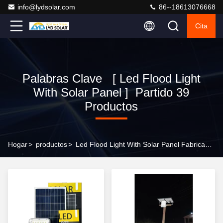
info@lydsolar.com
86--18613076668
Cita
Palabras Clave [ Led Flood Light
With Solar Panel ] Partido 39
Productos
Hogar
>
productos
>
Led Flood Light With Solar Panel Fabricante En Línea