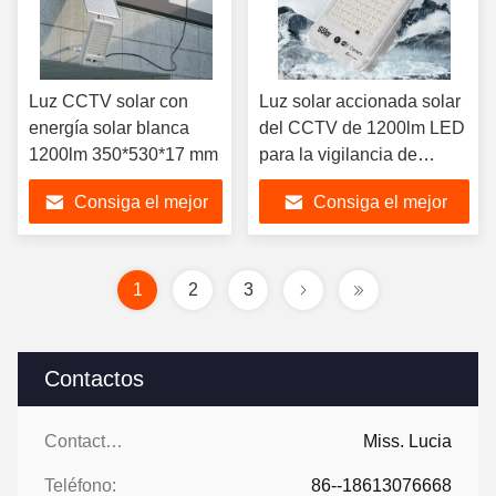
Luz CCTV solar con
Luz solar accionada solar
energía solar blanca
del CCTV de 1200lm LED
1200lm 350*530*17 mm
para la vigilancia de
seguridad
Consiga el mejor
Consiga el mejor
precio
precio
1
2
3
Contactos
Contactos:
Miss. Lucia
Teléfono:
86--18613076668