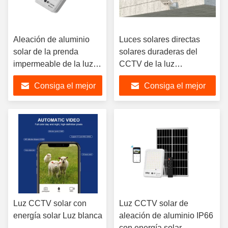
Aleación de aluminio
Luces solares directas
solar de la prenda
solares duraderas del
impermeable de la luz
CCTV de la luz
IP66 del CCTV del LED
350*530*17m m del CCTV
Consiga el mejor
Consiga el mejor
confiable
precio
precio
Luz CCTV solar con
Luz CCTV solar de
energía solar Luz blanca
aleación de aluminio IP66
con energía solar