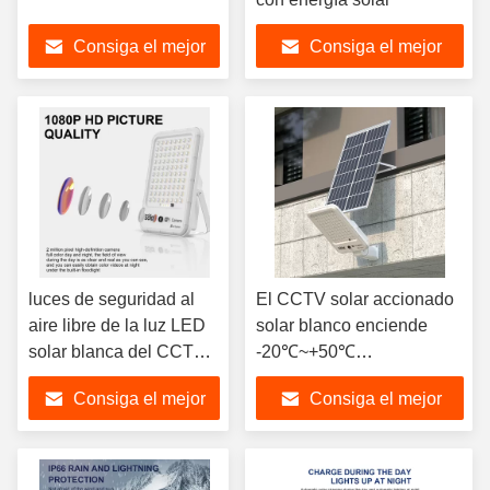
Consiga el mejor
Consiga el mejor
precio
precio
luces de seguridad al
El CCTV solar accionado
aire libre de la luz LED
solar blanco enciende
solar blanca del CCTV
-20℃~+50℃
5.2kg
350*530*17m m
Consiga el mejor
Consiga el mejor
precio
precio