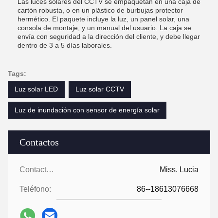
Las luces solares del CCTV se empaquetan en una caja de
cartón robusta, o en un plástico de burbujas protector
hermético. El paquete incluye la luz, un panel solar, una
consola de montaje, y un manual del usuario. La caja se
envía con seguridad a la dirección del cliente, y debe llegar
dentro de 3 a 5 días laborales.
Tags:
Luz solar LED
Luz solar CCTV
Luz de inundación con sensor de energía solar
Contactos
Contactos:
Miss. Lucia
Teléfono:
86--18613076668