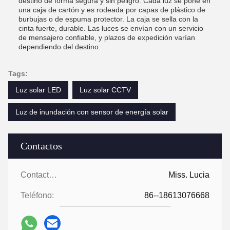
destino de forma segura y sin peligro. Cada luz se pone en
una caja de cartón y es rodeada por capas de plástico de
burbujas o de espuma protector. La caja se sella con la
cinta fuerte, durable. Las luces se envían con un servicio
de mensajero confiable, y plazos de expedición varían
dependiendo del destino.
Tags:
Luz solar LED
Luz solar CCTV
Luz de inundación con sensor de energía solar
Contactos
Contactos:
Miss. Lucia
Teléfono:
86--18613076668