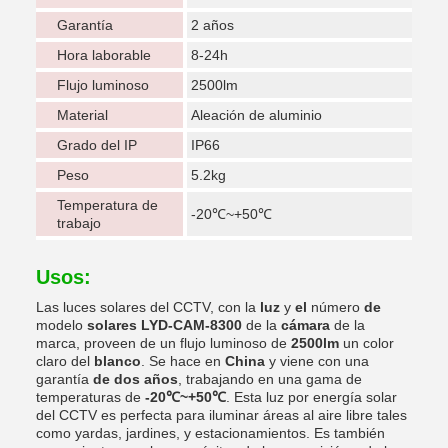
Garantía
2 años
Hora laborable
8-24h
Flujo luminoso
2500lm
Material
Aleación de aluminio
Grado del IP
IP66
Peso
5.2kg
Temperatura de
-20℃~+50℃
trabajo
Usos:
Las luces solares del CCTV, con la
luz
y
el
número
de
modelo
solares LYD-CAM-8300
de la
cámara
de la
marca, proveen de un flujo luminoso de
2500lm
un color
claro del
blanco
. Se hace en
China
y viene con una
garantía
de dos años
, trabajando en una gama de
temperaturas de
-20℃~+50℃
. Esta luz por energía solar
del CCTV es perfecta para iluminar áreas al aire libre tales
como yardas, jardines, y estacionamientos. Es también