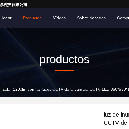
亮一点能源科技有限公司
Hogar
Productos
Vídeos
Sobre Nosotros
Compr
productos
ón solar 1200lm con las luces CCTV de la cámara CCTV LED 350*530
luz de in
CCTV de 