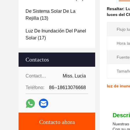
Resaltar:
Lu
De Sistema Solar De La
luces del 
Rejilla
(13)
Flujo l
Luz De Inundación Del Panel
Solar
(17)
Hora la
Fuente
Contactos
Tamañ
Contactos:
Miss. Lucia
luz de inu
Teléfono:
86--18613076668
Descr
Contacto ahora
Nuestras 
Con su gr