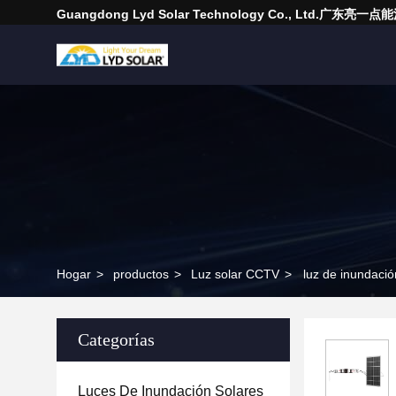
Guangdong Lyd Solar Technology Co., Ltd.广东
Hogar
>
productos
>
Luz solar CCTV
>
luz de inundaci
Categorías
Luces De Inundación Solares