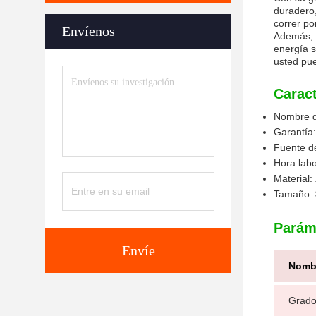
duradero,
correr po
Envíenos
Además, 
energía s
usted pue
Caract
Nombre d
Garantía
Fuente d
Hora lab
Material:
Tamaño:
Parám
Envíe
Nomb
Grado