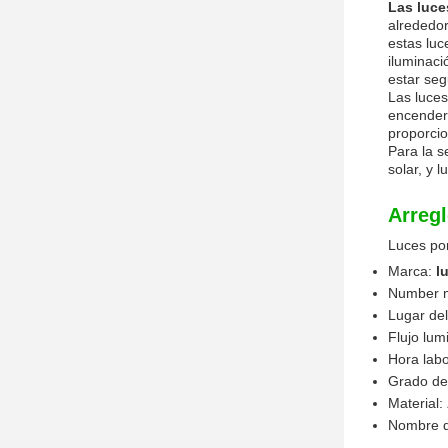
Las luce
alrededo
estas luc
iluminaci
estar seg
Las luces
encender 
proporcio
Para la s
solar, y 
Arregl
Luces po
Marca:
l
Number 
Lugar del
Flujo lum
Hora lab
Grado de
Material:
Nombre d