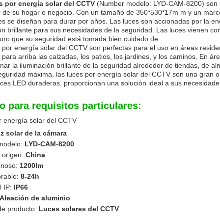
s por energía solar del CCTV
(Number modelo: LYD-CAM-8200) son un
r de su hogar o negocio. Con un tamaño de 350*530*17m m y un marco 
es se diseñan para durar por años. Las luces son accionadas por la ener
ón brillante para sus necesidades de la seguridad. Las luces vienen c
uro que su seguridad está tomada bien cuidado de.
PRESENTACIóN
 por energía solar del CCTV son perfectas para el uso en áreas reside
para arriba las calzadas, los patios, los jardines, y los caminos. En á
nar la iluminación brillante de la seguridad alrededor de tiendas, de al
eguridad máxima, las luces por energía solar del CCTV son una gran o
luces LED duraderas, proporcionan una solución ideal a sus necesidade
o para requisitos particulares:
r energía solar del CCTV
uz solar de la cámara
modelo:
LYD-CAM-8200
 origen:
China
inoso:
1200lm
orable:
8-24h
l IP:
IP66
Aleación de aluminio
e producto:
Luces solares del CCTV