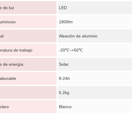
e de luz
LED
 luminoso
1800lm
al
Aleación de aluminio
Deja un mensaje
ratura de trabajo
-20℃~+50℃
¡Te llamaremos pronto!
e de energía
Solar
laborable
8-24h
5.2kg
claro
Blanco