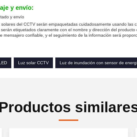
je y envío:
ado y envío
 solares del CCTV serán empaquetadas cuidadosamente usando las caja
serán etiquetados claramente con el nombre y dirección del producto d
de mensajero confiable, y el seguimiento de la información será proporc
 LED
Luz solar CCTV
Luz de inundación con sensor de energí
Productos similare