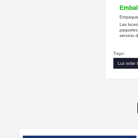
Embala
Empaquet
Las luces
paquetes 
servicio 
Tags:
Luz solar