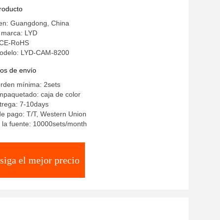
producto
gen: Guangdong, China
 marca: LYD
: CE-RoHS
odelo: LYD-CAM-8200
os de envío
orden mínima: 2sets
mpaquetado: caja de color
trega: 7-10days
e pago: T/T, Western Union
 la fuente: 10000sets/month
siga el mejor precio