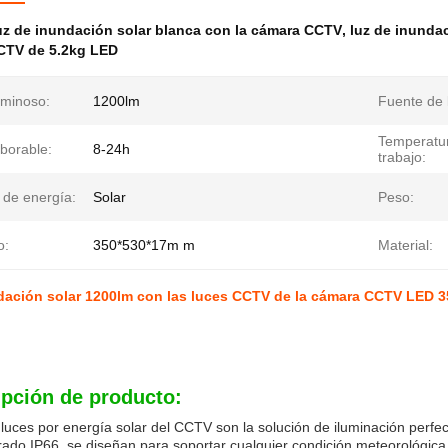
z de inundación solar blanca con la cámara CCTV
,
luz de inunda
CCTV de 5.2kg LED
uminoso:
1200lm
Fuente de 
Temperatu
borable:
8-24h
trabajo:
 de energía:
Solar
Peso:
o:
350*530*17m m
Material:
ndación solar 1200lm con las luces CCTV de la cámara CCTV LED 
ipción de producto:
luces por energía solar del CCTV son la solución de iluminación perfect
ado IP66, se diseñan para soportar cualquier condición meteorológic