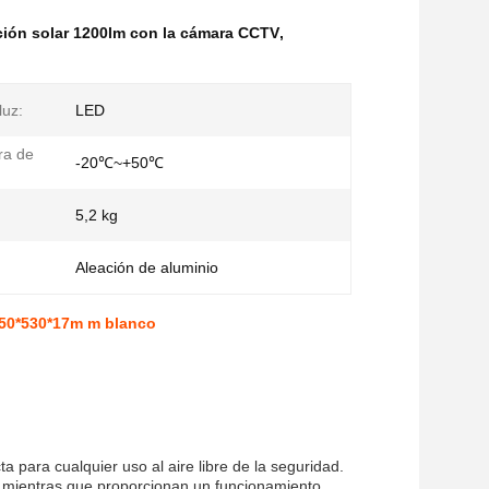
ción solar 1200lm con la cámara CCTV
,
luz:
LED
ra de
-20℃~+50℃
5,2 kg
Aleación de aluminio
350*530*17m m blanco
a para cualquier uso al aire libre de la seguridad.
a mientras que proporcionan un funcionamiento