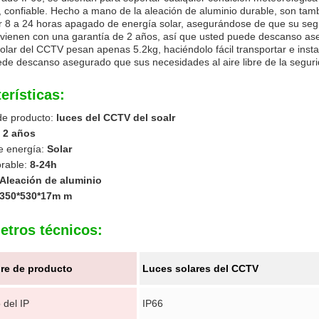
 confiable. Hecho a mano de la aleación de aluminio durable, son tambi
r 8 a 24 horas apagado de energía solar, asegurándose de que su segu
vienen con una garantía de 2 años, así que usted puede descanso ase
olar del CCTV pesan apenas 5.2kg, haciéndolo fácil transportar e insta
de descanso asegurado que sus necesidades al aire libre de la segur
erísticas:
e producto:
luces del CCTV del soalr
:
2 años
e energía:
Solar
orable:
8-24h
Aleación de aluminio
350*530*17m m
etros técnicos:
re de producto
Luces solares del CCTV
 del IP
IP66