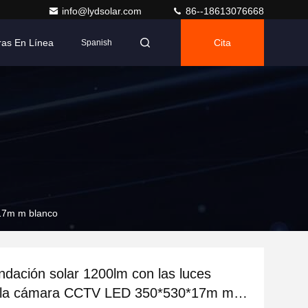
info@lydsolar.com
86--18613076668
as En Línea
Cita
Spanish
*17m m blanco
undación solar 1200lm con las luces
la cámara CCTV LED 350*530*17m m