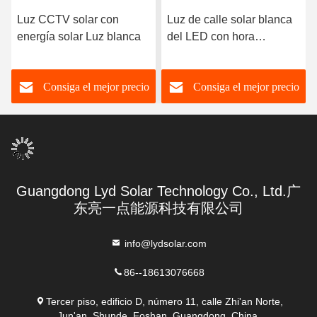
Luz CCTV solar con
Luz de calle solar blanca
energía solar Luz blanca
del LED con hora
laborable de la cámara
CCTV 8-24h
Consiga el mejor precio
Consiga el mejor precio
Guangdong Lyd Solar Technology Co., Ltd.广
东亮一点能源科技有限公司
info@lydsolar.com
86--18613076668
Tercer piso, edificio D, número 11, calle Zhi'an Norte,
Jun'an, Shunde, Foshan, Guangdong, China.