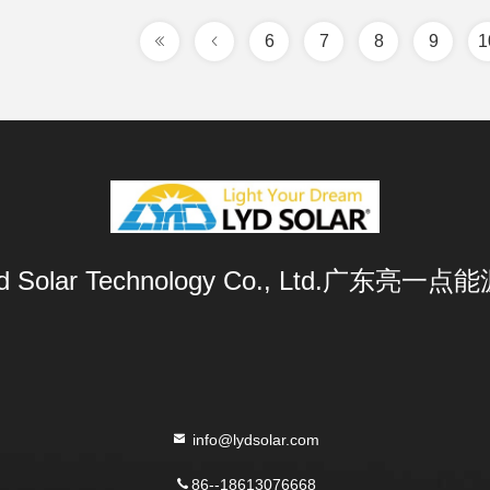
6
7
8
9
1
Lyd Solar Technology Co., Ltd.广东
info@lydsolar.com
86--18613076668