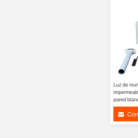
Luz de inu
impermeabl
pared blan
Con