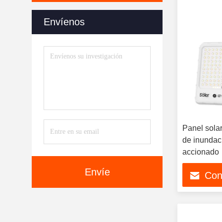
Envíenos
Panel solar
de inundac
accionado
Envíe
Con