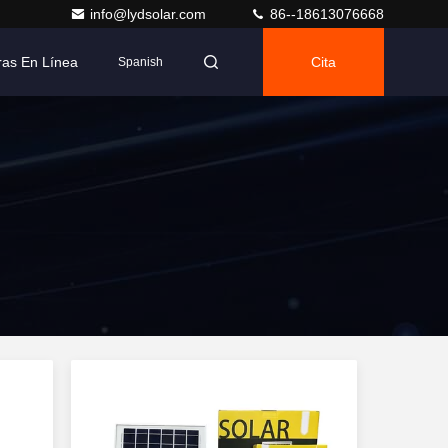
info@lydsolar.com
86--18613076668
as En Línea
Cita
Spanish