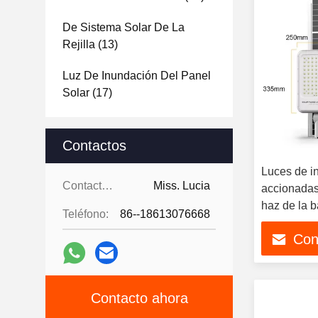
De Sistema Solar De La
Rejilla
(13)
Luz De Inundación Del Panel
Solar
(17)
Contactos
Luces de i
Contactos:
Miss. Lucia
accionadas
haz de la 
Teléfono:
86--18613076668
Con
Contacto ahora