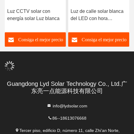
Luz CCTV solar con
Luz de calle solar blanca
energía solar Luz blanca
del LED con hora
laborable de la cámara
CCTV 8-24h
Consiga el mejor precio
Consiga el mejor precio
Guangdong Lyd Solar Technology Co., Ltd.广
东亮一点能源科技有限公司
info@lydsolar.com
86--18613076668
Tercer piso, edificio D, número 11, calle Zhi'an Norte,