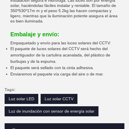
instalación segura e hidrófuga. Las luces son por energía
solar, haciéndolas fáciles instalar y rentable. El tamaño de
350*530*17m m y el peso 5.2kg las hacen compactas y
ligero, mientras que la iluminación potente asegura el área
es bien iluminada.
Embalaje y envío:
Empaquetado y envío para las luces solares del CCTV:
El paquete de luces solares del CCTV será hecho del
amortiguador de la cartulina acanalada, del plástico de
burbujas y de la espuma.
El paquete será sellado con la cinta adhesiva.
Enviaremos el paquete vía carga del aire o de mar.
Tags:
Luz solar LED
Luz solar CCTV
Luz de inundación con sensor de energía solar