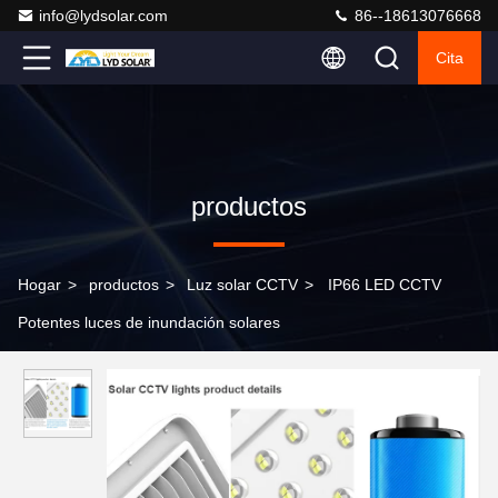
info@lydsolar.com
86--18613076668
Cita
productos
Hogar
>
productos
>
Luz solar CCTV
>
IP66 LED CCTV
Potentes luces de inundación solares